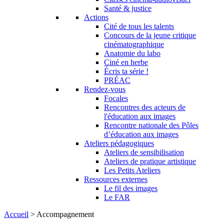
Santé & justice
Actions
Cité de tous les talents
Concours de la jeune critique
cinématographique
Anatomie du labo
Ciné en herbe
Écris ta série !
PRÉAC
Rendez-vous
Focales
Rencontres des acteurs de
l'éducation aux images
Rencontre nationale des Pôles
d’éducation aux images
Ateliers pédagogiques
Ateliers de sensibilisation
Ateliers de pratique artistique
Les Petits Ateliers
Ressources externes
Le fil des images
Le FAR
Accueil
>
Accompagnement