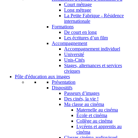
Court métrage
Long métrage
La Petite Fabrique - Résidence
internationale
Formations
De court en long
Les écritures d’un film
Accompagnement
Accompagnement individuel
Université
Unis-Cités
Stages, alternances et services
civiques
Pôle d'éducation aux images
Présentation
Dispositifs
Passeurs d’images
Des cinés, la vie !
Ma classe au cinéma
Maternelle au cinéma
École et cinéma
Collège au cinéma
Lycéens et apprentis au
cinéma
Classes cinéma-audiovisuel