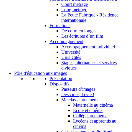
Court métrage
Long métrage
La Petite Fabrique - Résidence
internationale
Formations
De court en long
Les écritures d’un film
Accompagnement
Accompagnement individuel
Université
Unis-Cités
Stages, alternances et services
civiques
Pôle d'éducation aux images
Présentation
Dispositifs
Passeurs d’images
Des cinés, la vie !
Ma classe au cinéma
Maternelle au cinéma
École et cinéma
Collège au cinéma
Lycéens et apprentis au
cinéma
Classes cinéma-audiovisuel