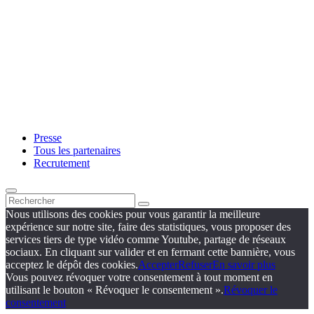
Presse
Tous les partenaires
Recrutement
Nous utilisons des cookies pour vous garantir la meilleure
expérience sur notre site, faire des statistiques, vous proposer des
services tiers de type vidéo comme Youtube, partage de réseaux
sociaux. En cliquant sur valider et en fermant cette bannière, vous
acceptez le dépôt des cookies.
Accepter
Refuser
En savoir plus
Vous pouvez révoquer votre consentement à tout moment en
utilisant le bouton « Révoquer le consentement ».
Révoquer le
consentement