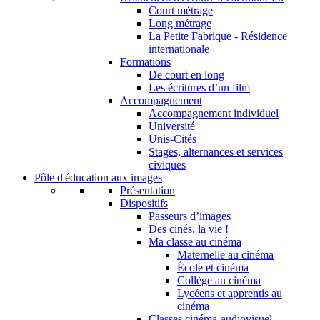
Court métrage
Long métrage
La Petite Fabrique - Résidence
internationale
Formations
De court en long
Les écritures d’un film
Accompagnement
Accompagnement individuel
Université
Unis-Cités
Stages, alternances et services
civiques
Pôle d'éducation aux images
Présentation
Dispositifs
Passeurs d’images
Des cinés, la vie !
Ma classe au cinéma
Maternelle au cinéma
École et cinéma
Collège au cinéma
Lycéens et apprentis au
cinéma
Classes cinéma-audiovisuel