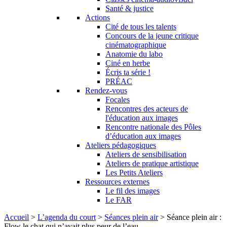
Santé & justice
Actions
Cité de tous les talents
Concours de la jeune critique
cinématographique
Anatomie du labo
Ciné en herbe
Écris ta série !
PRÉAC
Rendez-vous
Focales
Rencontres des acteurs de
l'éducation aux images
Rencontre nationale des Pôles
d’éducation aux images
Ateliers pédagogiques
Ateliers de sensibilisation
Ateliers de pratique artistique
Les Petits Ateliers
Ressources externes
Le fil des images
Le FAR
Accueil
>
L’agenda du court
>
Séances plein air
>
Séance plein air :
Flow le chat qui n’avait plus peur de l’eau