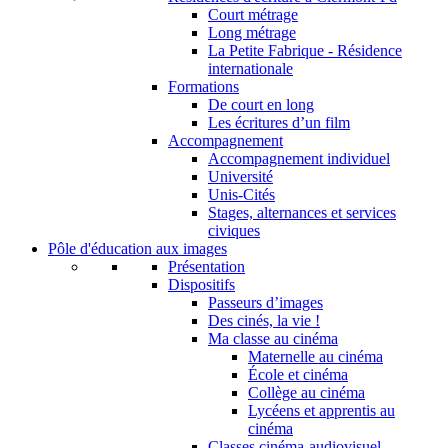
Court métrage
Long métrage
La Petite Fabrique - Résidence
internationale
Formations
De court en long
Les écritures d’un film
Accompagnement
Accompagnement individuel
Université
Unis-Cités
Stages, alternances et services
civiques
Pôle d'éducation aux images
Présentation
Dispositifs
Passeurs d’images
Des cinés, la vie !
Ma classe au cinéma
Maternelle au cinéma
École et cinéma
Collège au cinéma
Lycéens et apprentis au
cinéma
Classes cinéma-audiovisuel