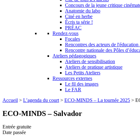
Concours de la jeune critique cinéma
Anatomie du labo
Ciné en herbe
Écris ta série !
PRÉAC
Rendez-vous
Focales
Rencontres des acteurs de l'éducation
Rencontre nationale des Pôles d’éduc
Ateliers pédagogiques
Ateliers de sensibilisation
Ateliers de pratique artistique
Les Petits Ateliers
Ressources externes
Le fil des images
Le FAR
Accueil
>
L’agenda du court
>
ECO-MINDS – La tournée 2025
>
E
ECO-MINDS – Salvador
Entrée gratuite
Date passée