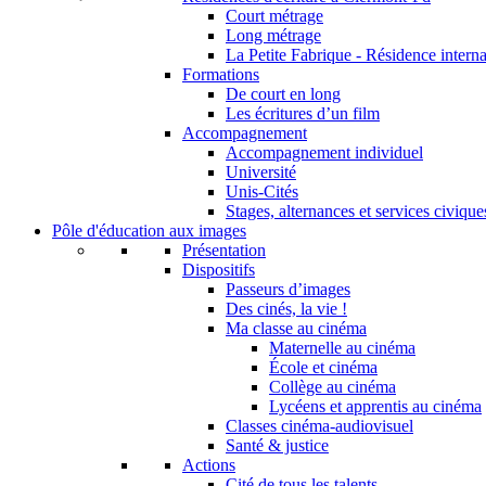
Court métrage
Long métrage
La Petite Fabrique - Résidence interna
Formations
De court en long
Les écritures d’un film
Accompagnement
Accompagnement individuel
Université
Unis-Cités
Stages, alternances et services civique
Pôle d'éducation aux images
Présentation
Dispositifs
Passeurs d’images
Des cinés, la vie !
Ma classe au cinéma
Maternelle au cinéma
École et cinéma
Collège au cinéma
Lycéens et apprentis au cinéma
Classes cinéma-audiovisuel
Santé & justice
Actions
Cité de tous les talents