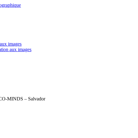
tographique
 aux images
ation aux images
CO-MINDS – Salvador