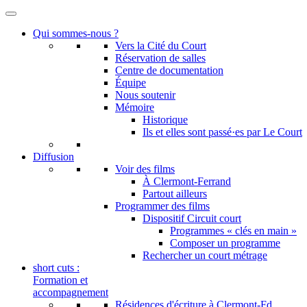
Qui sommes-nous ?
Vers la Cité du Court
Réservation de salles
Centre de documentation
Équipe
Nous soutenir
Mémoire
Historique
Ils et elles sont passé·es par Le Court
Diffusion
Voir des films
À Clermont-Ferrand
Partout ailleurs
Programmer des films
Dispositif Circuit court
Programmes « clés en main »
Composer un programme
Rechercher un court métrage
short cuts :
Formation et
accompagnement
Résidences d'écriture à Clermont-Fd