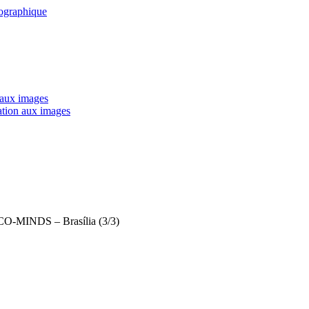
tographique
 aux images
ation aux images
O-MINDS – Brasília (3/3)