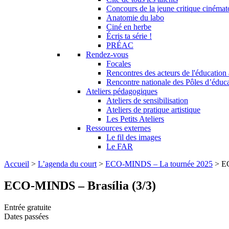
Concours de la jeune critique cinéma
Anatomie du labo
Ciné en herbe
Écris ta série !
PRÉAC
Rendez-vous
Focales
Rencontres des acteurs de l'éducation
Rencontre nationale des Pôles d’éduc
Ateliers pédagogiques
Ateliers de sensibilisation
Ateliers de pratique artistique
Les Petits Ateliers
Ressources externes
Le fil des images
Le FAR
Accueil
>
L’agenda du court
>
ECO-MINDS – La tournée 2025
>
EC
ECO-MINDS – Brasília (3/3)
Entrée gratuite
Dates passées