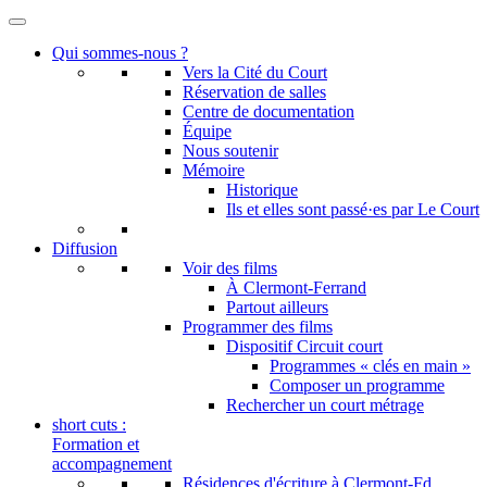
Qui sommes-nous ?
Vers la Cité du Court
Réservation de salles
Centre de documentation
Équipe
Nous soutenir
Mémoire
Historique
Ils et elles sont passé·es par Le Court
Diffusion
Voir des films
À Clermont-Ferrand
Partout ailleurs
Programmer des films
Dispositif Circuit court
Programmes « clés en main »
Composer un programme
Rechercher un court métrage
short cuts :
Formation et
accompagnement
Résidences d'écriture à Clermont-Fd