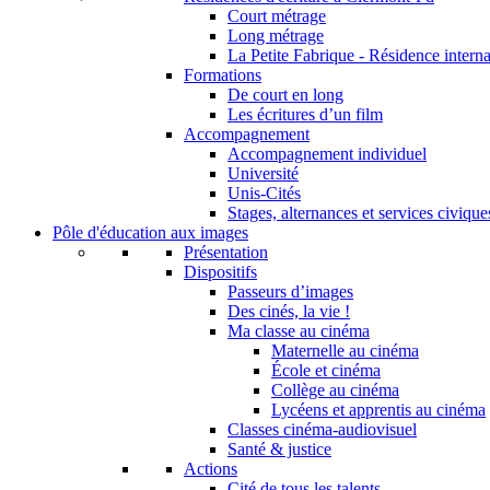
Court métrage
Long métrage
La Petite Fabrique - Résidence interna
Formations
De court en long
Les écritures d’un film
Accompagnement
Accompagnement individuel
Université
Unis-Cités
Stages, alternances et services civique
Pôle d'éducation aux images
Présentation
Dispositifs
Passeurs d’images
Des cinés, la vie !
Ma classe au cinéma
Maternelle au cinéma
École et cinéma
Collège au cinéma
Lycéens et apprentis au cinéma
Classes cinéma-audiovisuel
Santé & justice
Actions
Cité de tous les talents